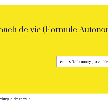
oach de vie (Formule Autono
olitique de retour